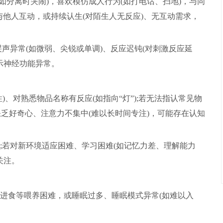
如分离时哭闹)，喜欢模仿成人行为(如打电话、扫地)，与同
与他人互动，或持续认生(对陌生人无反应)、无互动需求，
声异常(如微弱、尖锐或单调)、反应迟钝(对刺激反应延
示神经功能异常。
、对熟悉物品名称有反应(如指向“灯”);若无法指认常见物
缺乏好奇心、注意力不集中(难以长时间专注)，可能存在认知
;若对新环境适应困难、学习困难(如记忆力差、理解能力
关注。
进食等喂养困难，或睡眠过多、睡眠模式异常(如难以入