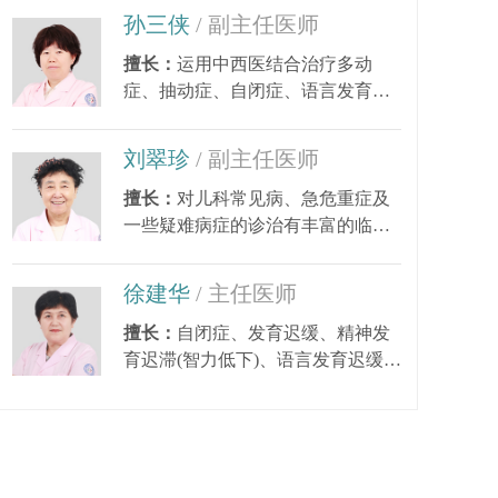
孙三侠
/ 副主任医师
擅长：
运用中西医结合治疗多动
症、抽动症、自闭症、语言发育迟
缓、小儿癫痫、矮小...
刘翠珍
/ 副主任医师
擅长：
对儿科常见病、急危重症及
一些疑难病症的诊治有丰富的临床
经验。尤其对皮肤...
徐建华
/ 主任医师
擅长：
自闭症、发育迟缓、精神发
育迟滞(智力低下)、语言发育迟缓、
语言障碍、多动症...