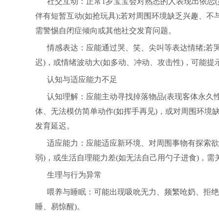
社交互动：正常1岁宝宝会对熟悉的人表现出依恋(
伴有短暂互动(如抢玩具);若对周围环境缺乏兴趣、不
需警惕自闭症倾向或其他社交发育问题。
情感表达：应能通过哭、笑、尖叫等表达情绪;若哭
迟)，或情绪波动大(如多动、冲动、攻击性)，可能提
认知与适应能力不足
认知理解：应能主动寻找掉落物品(表现客体永久性)
体、无法模仿简单动作(如挥手再见)，或对周围环境
发育延迟。
适应能力：应能适应新环境、对周围事物有探索欲
弱)，或生活自理能力差(如无法自己用勺子进食)，需
生理与行为异常
喂养与睡眠：可能出现吸吮无力、频繁呛奶、拒绝
睡、易惊醒)。