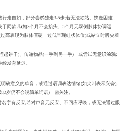
物行走自如，部分尝试独走3-5步;若无法独站、扶走困难，
于同龄儿(如3个月不会抬头、5个月无双侧肢体协调运
(过高表现为肢体僵硬，过低呈现蛙状体位)或站立时脚尖着
捏起饼干)、传递物品(一手到另一手)，或尝试无意识涂鸦;
神经发育延迟。
无明确意义的单音，或通过语调表达情绪(如尖叫表示兴奋);
如2岁仍不会说简单词语)，需关注。
，对名字有反应;若对声音无反应、不回应呼唤，或无法通过眼