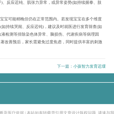
平)、反应迟钝、肌张力异常，或异常姿势(如持续握拳、肢
宝宝可能稍晚但仍在正常范围内。若发现宝宝在多个维度
(如持续哭闹、反应迟钝)，建议及时就医进行发育筛查(如
图、血液检测等排除染色体异常、脑损伤、代谢疾病等病理因
显著改善预后，家长需避免过度焦虑，同时提供丰富的刺激
下一篇：
小孩智力发育迟缓怎么
断及医疗依据 | 本站如有转载货引用文章设计版权问题_请速与