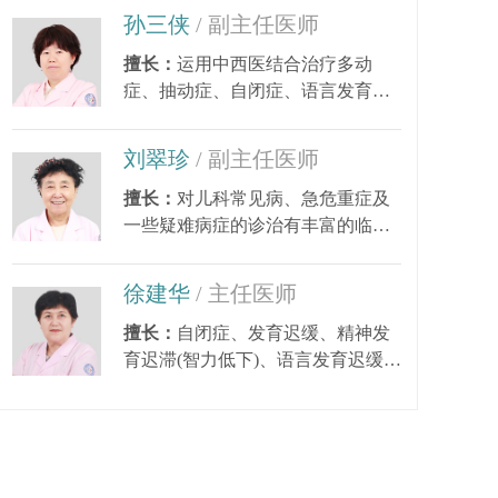
孙三侠
/ 副主任医师
擅长：
运用中西医结合治疗多动
症、抽动症、自闭症、语言发育迟
缓、小儿癫痫、矮小...
刘翠珍
/ 副主任医师
擅长：
对儿科常见病、急危重症及
一些疑难病症的诊治有丰富的临床
经验。尤其对皮肤...
徐建华
/ 主任医师
擅长：
自闭症、发育迟缓、精神发
育迟滞(智力低下)、语言发育迟缓、
语言障碍、多动症...