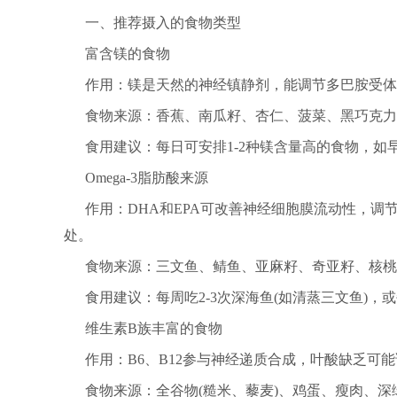
一、推荐摄入的食物类型
富含镁的食物
作用：镁是天然的神经镇静剂，能调节多巴胺受体
食物来源：香蕉、南瓜籽、杏仁、菠菜、黑巧克力(
食用建议：每日可安排1-2种镁含量高的食物，
Omega-3脂肪酸来源
作用：DHA和EPA可改善神经细胞膜流动性，
处。
食物来源：三文鱼、鲭鱼、亚麻籽、奇亚籽、核桃
食用建议：每周吃2-3次深海鱼(如清蒸三文鱼)，
维生素B族丰富的食物
作用：B6、B12参与神经递质合成，叶酸缺乏可
食物来源：全谷物(糙米、藜麦)、鸡蛋、瘦肉、深