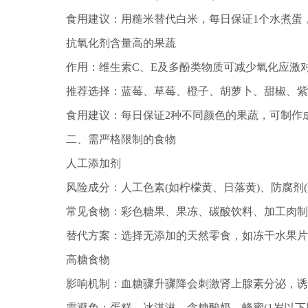
食用建议：用糙米替代白米，每日保证1个水煮蛋，
抗氧化剂含量高的果蔬
作用：维生素C、E及多酚类物质可减少氧化应激
推荐选择：蓝莓、草莓、橙子、胡萝卜、甜椒、紫
食用建议：每日保证2种不同颜色的果蔬，可制作成
二、需严格限制的食物
人工添加剂
风险成分：人工色素(如柠檬黄、日落黄)、防腐剂(
常见食物：彩色糖果、果冻、碳酸饮料、加工肉制品
替代方案：选择无添加的天然零食，如冻干水果片
高糖食物
影响机制：血糖骤升骤降会刺激肾上腺素分泌，诱
需避免：蛋糕、冰淇淋、含糖酸奶、蜂蜜(1岁以下