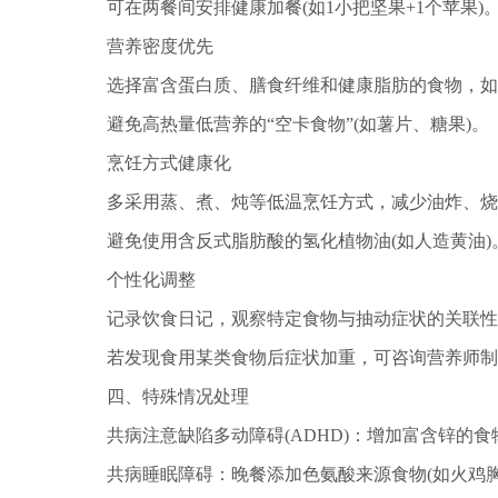
可在两餐间安排健康加餐(如1小把坚果+1个苹果)
营养密度优先
选择富含蛋白质、膳食纤维和健康脂肪的食物，如
避免高热量低营养的“空卡食物”(如薯片、糖果)。
烹饪方式健康化
多采用蒸、煮、炖等低温烹饪方式，减少油炸、烧
避免使用含反式脂肪酸的氢化植物油(如人造黄油)
个性化调整
记录饮食日记，观察特定食物与抽动症状的关联性
若发现食用某类食物后症状加重，可咨询营养师制
四、特殊情况处理
共病注意缺陷多动障碍(ADHD)：增加富含锌的食
共病睡眠障碍：晚餐添加色氨酸来源食物(如火鸡