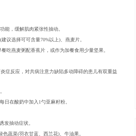
功能，缓解肌肉紧张性抽动。
建议选择可可含量70%以上)、燕麦片。
如早餐吃燕麦粥配香蕉片，或作为加餐食用少量坚果。
调节炎症反应，对共病注意力缺陷多动障碍的患儿有双重益
。
或每日在酸奶中加入1勺亚麻籽粉。
能诱发抽动症状。
绿色蔬菜(羽衣甘蓝、西兰花)、牛油果。