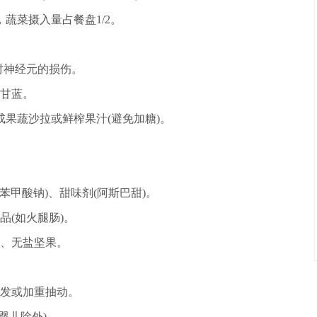
蔬菜摄入量占餐盘1/2。
对神经元的损伤。
甘蓝。
果蔬沙拉或鲜榨果汁(避免加糖)。
苯甲酸钠)、甜味剂(阿斯巴甜)。
(如火腿肠)。
、无盐坚果。
发或加重抽动。
婴儿除外)。