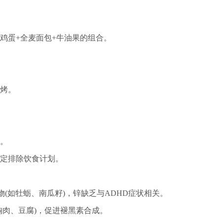
。
鸡蛋+全麦面包+牛油果的组合。
烤。
。
。
定排除饮食计划。
物(如牡蛎、南瓜籽)，锌缺乏与ADHD症状相关。
胸肉、豆腐)，促进褪黑素合成。