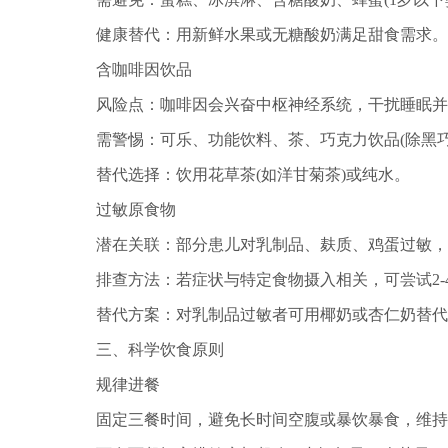
健康替代：用新鲜水果或无糖酸奶满足甜食需求。
含咖啡因饮品
风险点：咖啡因会兴奋中枢神经系统，干扰睡眠并
需警惕：可乐、功能饮料、茶、巧克力饮品(除黑巧
替代选择：饮用花草茶(如洋甘菊茶)或纯水。
过敏原食物
潜在关联：部分患儿对乳制品、麸质、鸡蛋过敏，
排查方法：若症状与特定食物摄入相关，可尝试2-
替代方案：对乳制品过敏者可用椰奶或杏仁奶替代
三、科学饮食原则
规律进餐
固定三餐时间，避免长时间空腹或暴饮暴食，维持