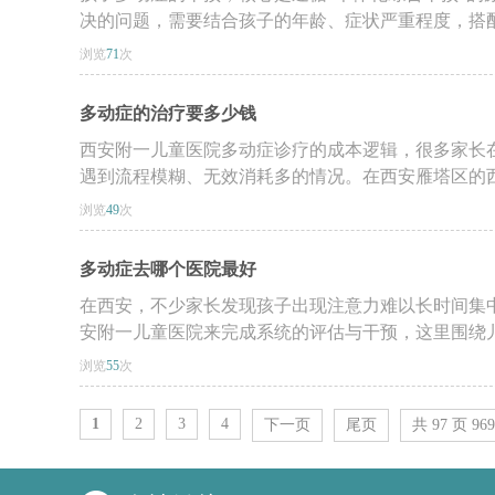
决的问题，需要结合孩子的年龄、症状严重程度，搭配适
浏览
71
次
多动症的治疗要多少钱
西安附一儿童医院多动症诊疗的成本逻辑，很多家长
遇到流程模糊、无效消耗多的情况。在西安雁塔区的西安
浏览
49
次
多动症去哪个医院最好
在西安，不少家长发现孩子出现注意力难以长时间集
安附一儿童医院来完成系统的评估与干预，这里围绕儿童
浏览
55
次
1
2
3
4
下一页
尾页
共 97 页 96