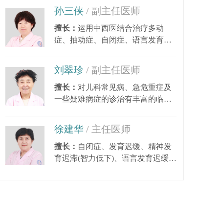
孙三侠
/ 副主任医师
擅长：
运用中西医结合治疗多动
症、抽动症、自闭症、语言发育迟
缓、小儿癫痫、矮小...
刘翠珍
/ 副主任医师
擅长：
对儿科常见病、急危重症及
一些疑难病症的诊治有丰富的临床
经验。尤其对皮肤...
徐建华
/ 主任医师
擅长：
自闭症、发育迟缓、精神发
育迟滞(智力低下)、语言发育迟缓、
语言障碍、多动症...