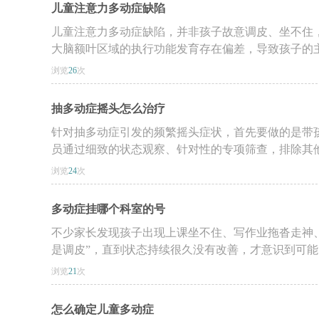
儿童注意力多动症缺陷
儿童注意力多动症缺陷，并非孩子故意调皮、坐不住
大脑额叶区域的执行功能发育存在偏差，导致孩子的主动
浏览
26
次
抽多动症摇头怎么治疗
针对抽多动症引发的频繁摇头症状，首先要做的是带
员通过细致的状态观察、针对性的专项筛查，排除其他可
浏览
24
次
多动症挂哪个科室的号
不少家长发现孩子出现上课坐不住、写作业拖沓走神
是调皮”，直到状态持续很久没有改善，才意识到可能需
浏览
21
次
怎么确定儿童多动症