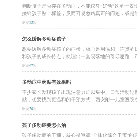
判断孩子是否存在多动症，不能仅凭“好动”这单一表
接给孩子贴上标签，反而容易忽略真正的问题，或是给孩
浏览
22
次
怎么缓解多动症孩子
想要缓解多动症孩子的症状，核心是用温和、连贯的
和孩子的成长特点，梳理出一套易落地的引导思路，帮家
浏览
67
次
多动症中药贴有效果吗
不少家长发现孩子出现注意力难以集中、日常活动过
贴，想要找到更温和的干预方式，西安附一儿童医院在日
浏览
70
次
孩子多动症要怎么治
孩子多动症的干预，核心是遵循“个体化综合干预”的原