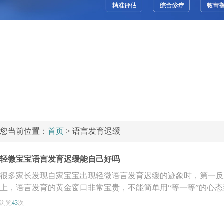
您当前位置：
首页
> 语言发育迟缓
轻微宝宝语言发育迟缓能自己好吗
很多家长发现自家宝宝出现轻微语言发育迟缓的迹象时，第一反
上，语言发育的黄金窗口非常宝贵，不能简单用“等一等”的心态判.
浏览
43
次