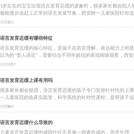
3岁左右的宝宝出现语言发育迟缓的迹象时，很多家长都会陷入
都能逐步追赶上正常的语言发展节奏，西安附一儿童医院针对这个
浏览
32
次
语言发育迟缓有哪些特征
语言发育迟缓的核心特征，是孩子在语言理解、表达能力上明显
以为的“贵人语迟”，需要结合不同年龄段的表现细致观察，西安附一
浏览
115
次
语言发育迟缓上课有用吗
很多家长都会疑惑，语言发育迟缓的孩子专门安排针对性的上课
一儿童医院的临床实践里，科学系统的针对性课程，是帮孩子追平
浏览
96
次
语言发育迟缓什么导致的
儿童语言发育迟缓的成因往往不是单一因素造成的，而是生理、