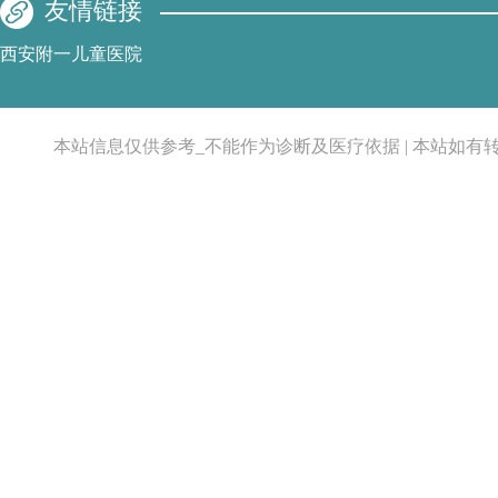
友情链接
西安附一儿童医院
本站信息仅供参考_不能作为诊断及医疗依据 | 本站如