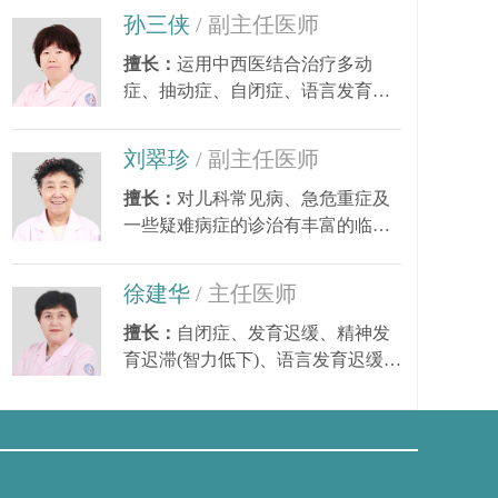
孙三侠
/ 副主任医师
擅长：
运用中西医结合治疗多动
症、抽动症、自闭症、语言发育迟
缓、小儿癫痫、矮小...
刘翠珍
/ 副主任医师
擅长：
对儿科常见病、急危重症及
一些疑难病症的诊治有丰富的临床
经验。尤其对皮肤...
徐建华
/ 主任医师
重
擅长：
自闭症、发育迟缓、精神发
育迟滞(智力低下)、语言发育迟缓、
语言障碍、多动症...