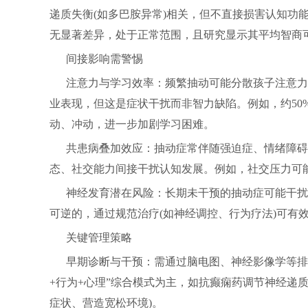
递质失衡(如多巴胺异常)相关，但不直接损害认知功
无显著差异，处于正常范围，且研究显示其平均智商可
间接影响需警惕
注意力与学习效率：频繁抽动可能分散孩子注意力
业表现，但这是症状干扰而非智力缺陷。例如，约50%
动、冲动，进一步加剧学习困难。
共患病叠加效应：抽动症常伴随强迫症、情绪障碍
态、社交能力间接干扰认知发展。例如，社交压力可
神经发育潜在风险：长期未干预的抽动症可能干扰
可逆的，通过规范治疗(如神经调控、行为疗法)可有
关键管理策略
早期诊断与干预：需通过脑电图、神经影像学等排
+行为+心理”综合模式为主，如抗癫痫药调节神经递
症状、营造宽松环境)。