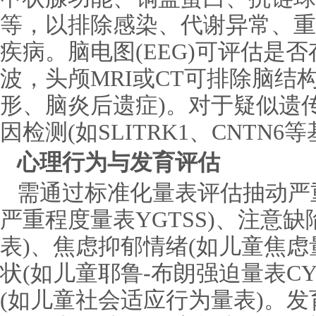
等，以排除感染、代谢异常、重
疾病。脑电图(EEG)可评估是
波，头颅MRI或CT可排除脑结
形、脑炎后遗症)。对于疑似遗
因检测(如SLITRK1、CNTN6
心理行为与发育评估
需通过标准化量表评估抽动严
严重程度量表YGTSS)、注意缺陷
表)、焦虑抑郁情绪(如儿童焦虑量
状(如儿童耶鲁-布朗强迫量表CY
(如儿童社会适应行为量表)。