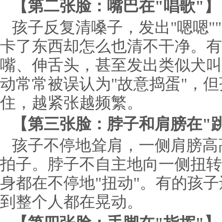
【第二张脸：嘴巴在"唱歌"】
孩子反复清嗓子，发出"嗯嗯"
卡了东西却怎么也清不干净。有
嘴、伸舌头，甚至发出类似犬叫
动常常被误认为"故意捣蛋"，
住，越紧张越频繁。
【第三张脸：脖子和肩膀在"
孩子不停地耸肩，一侧肩膀高
拍子。脖子不自主地向一侧扭转
身都在不停地"扭动"。有的孩
到整个人都在晃动。