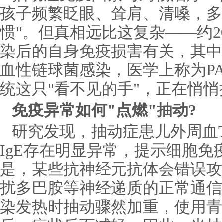
孩子频繁眨眼、耸肩、清嗓，多
惯"。但真相远比这复杂——约2
染后的自身免疫损害有关，其中约
血性链球菌感染，医学上称为PA
统这只"看不见的手"，正在悄
免疫异常如何"点燃"抽动?
研究发现，抽动症患儿外周血
IgE存在明显异常，提示细胞
是，某些抗神经元抗体会错误攻
扰多巴胺等神经递质的正常通信
染发热时抽动骤然加重，使用青