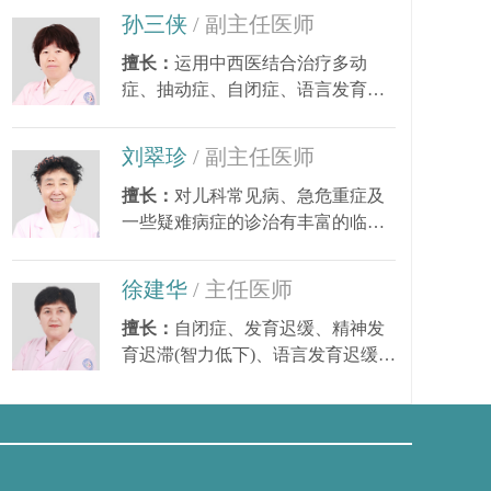
孙三侠
/ 副主任医师
擅长：
运用中西医结合治疗多动
症、抽动症、自闭症、语言发育迟
缓、小儿癫痫、矮小...
刘翠珍
/ 副主任医师
擅长：
对儿科常见病、急危重症及
一些疑难病症的诊治有丰富的临床
经验。尤其对皮肤...
择
徐建华
/ 主任医师
擅长：
自闭症、发育迟缓、精神发
育迟滞(智力低下)、语言发育迟缓、
语言障碍、多动症...