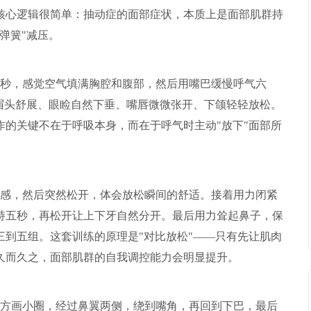
核心逻辑很简单：抽动症的面部症状，本质上是面部肌群持
弹簧"减压。
秒，感觉空气填满胸腔和腹部，然后用嘴巴缓慢呼气六
眉头舒展、眼睑自然下垂、嘴唇微微张开、下颌轻轻放松。
的关键不在于呼吸本身，而在于呼气时主动"放下"面部所
感，然后突然松开，体会放松瞬间的舒适。接着用力闭紧
持五秒，再松开让上下牙自然分开。最后用力耸起鼻子，保
到五组。这套训练的原理是"对比放松"——只有先让肌肉
久而久之，面部肌群的自我调控能力会明显提升。
方画小圈，经过鼻翼两侧，绕到嘴角，再回到下巴，最后