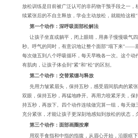
放松训练是目前被广泛认可的非药物干预手段之一，
续紧张后的不自主释放，学会主动放松，就能给这根"
第一个动作：深呼吸面部松解法
让孩子坐直或躺平，闭上眼睛，用鼻子慢慢吸气四
秒。呼气的同时，有意识地让整个面部"塌下来"——
每次做五到八个呼吸循环，每天早晚各一次。这个动作
有肌肉，让孩子体会到"紧"和"松"的区别。
第二个动作：交替紧绷与释放
先用力皱紧眉头，保持五秒，感受眉间肌肉的紧张
双眼，保持五秒，再猛地睁开。再用力咬紧牙关，保
持五秒，再放下。四个动作连续做完算一组，每天做三
充分紧张，才能让孩子更深刻地感知到放松的状态，
第三个动作：面部画圈按摩
用双手食指和中指的指腹，从眉心开始，沿眼眶下