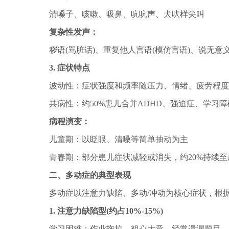
清嗓子、咳嗽、吸鼻、吭吭声、犬吠样尖叫
复杂性发声：
秽语(骂脏话)、重复他人言语(模仿言语)、说无意义词
3. 症状特点
波动性：症状强度和频率随压力、情绪、疲劳程度
共病性：约50%患儿合并ADHD、强迫症、学习
病程演变：
儿童期：以眨眼、清嗓等简单抽动为主
青春期：部分患儿症状减轻或消失，约20%持续至
二、多动症的典型表现
多动症以注意力缺陷、多动/冲动为核心症状，根
1. 注意力缺陷型(约占10%-15%)
学习困难：作业拖拉、粗心大意、经常遗漏题目、