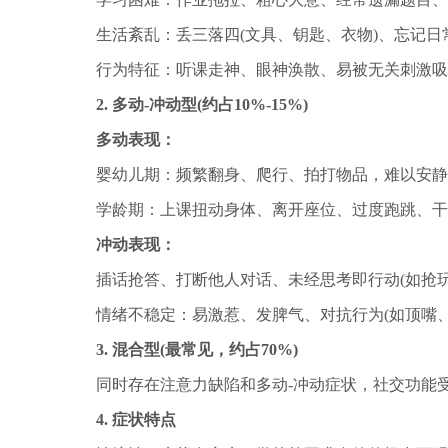
生活紊乱：丢三落四(文具、钥匙、衣物)、忘记日常
行为特征：听课走神、眼神涣散、易被无关刺激吸引
2. 多动-冲动型(约占10%-15%)
多动表现：
婴幼儿期：频繁翻身、爬行、拍打物品，难以安静
学龄期：上课扭动身体、离开座位、过度跑跳、干
冲动表现：
插话抢答、打断他人对话、未经思考即行动(如抢玩
情绪不稳定：易激惹、发脾气、对抗行为(如顶嘴、
3. 混合型(最常见，约占70%)
同时存在注意力缺陷和多动-冲动症状，社交功能
4. 症状特点