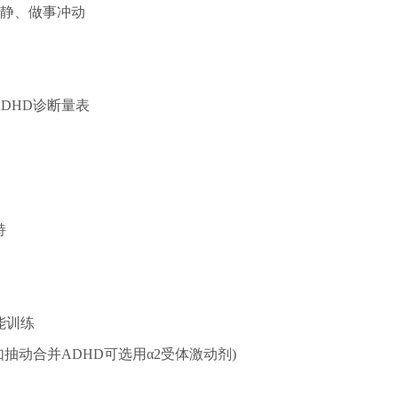
静、做事冲动
、ADHD诊断量表
持
能训练
抽动合并ADHD可选用α2受体激动剂)