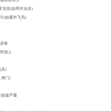
安排(如带作业本)
(如窗外飞鸟)
进食
扰他人
具)
摔门)
受损最严重