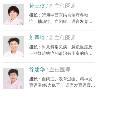
孙三侠
/ 副主任医师
擅长：
运用中西医结合治疗多动
症、抽动症、自闭症、语言发育迟
缓、小儿癫痫、矮小...
刘翠珍
/ 副主任医师
擅长：
对儿科常见病、急危重症及
一些疑难病症的诊治有丰富的临床
经验。尤其对皮肤...
徐建华
/ 主任医师
擅长：
自闭症、发育迟缓、精神发
育迟滞(智力低下)、语言发育迟缓、
语言障碍、多动症...