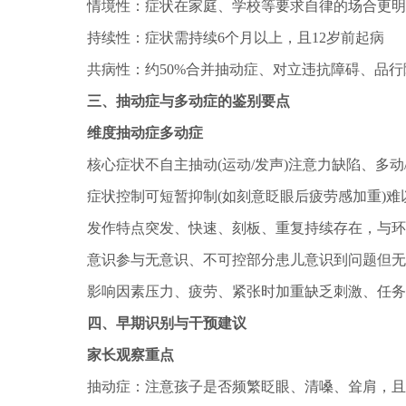
情境性：症状在家庭、学校等要求自律的场合更明
持续性：症状需持续6个月以上，且12岁前起病
共病性：约50%合并抽动症、对立违抗障碍、品
三、抽动症与多动症的鉴别要点
维度抽动症多动症
核心症状不自主抽动(运动/发声)注意力缺陷、多动
症状控制可短暂抑制(如刻意眨眼后疲劳感加重)
发作特点突发、快速、刻板、重复持续存在，与环
意识参与无意识、不可控部分患儿意识到问题但无
影响因素压力、疲劳、紧张时加重缺乏刺激、任务
四、早期识别与干预建议
家长观察重点
抽动症：注意孩子是否频繁眨眼、清嗓、耸肩，且