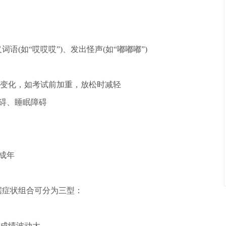
语(如“哎哎哎”)、发出怪声(如“嘟嘟嘟”)
变化，如考试前加重，放松时减轻
障碍、睡眠障碍
成年
据症状组合可分为三型：
成绩波动大