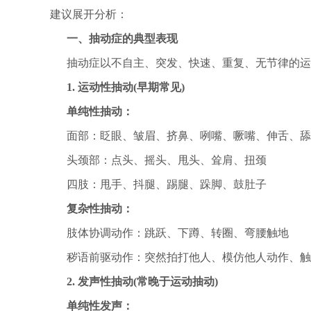
建议展开分析：
一、抽动症的典型表现
抽动症以不自主、突发、快速、重复、无节律的运
1. 运动性抽动(早期常见)
单纯性抽动：
面部：眨眼、皱眉、挤鼻、咧嘴、噘嘴、伸舌、舔
头颈部：点头、摇头、甩头、耸肩、扭颈
四肢：甩手、抖腿、踢腿、跺脚、鼓肚子
复杂性抽动：
肢体协调动作：跳跃、下蹲、转圈、弯腰触地
秽语前驱动作：突然拍打他人、模仿他人动作、触
2. 发声性抽动(常晚于运动抽动)
单纯性发声：