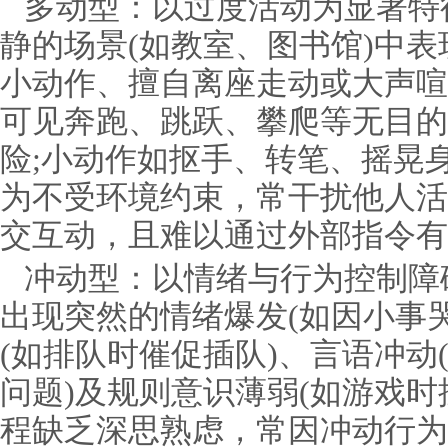
多动型：以过度活动为显著特
静的场景(如教室、图书馆)中
小动作、擅自离座走动或大声喧
可见奔跑、跳跃、攀爬等无目的
险;小动作如抠手、转笔、摇晃
为不受环境约束，常干扰他人活
交互动，且难以通过外部指令有
冲动型：以情绪与行为控制障
出现突然的情绪爆发(如因小事
(如排队时催促插队)、言语冲动
问题)及规则意识薄弱(如游戏时
程缺乏深思熟虑，常因冲动行为