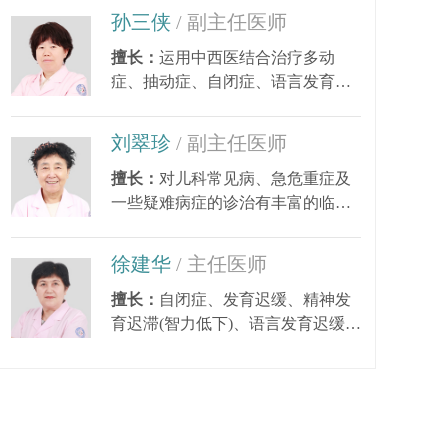
孙三侠
/ 副主任医师
擅长：
运用中西医结合治疗多动
症、抽动症、自闭症、语言发育迟
缓、小儿癫痫、矮小...
刘翠珍
/ 副主任医师
擅长：
对儿科常见病、急危重症及
一些疑难病症的诊治有丰富的临床
经验。尤其对皮肤...
徐建华
/ 主任医师
擅长：
自闭症、发育迟缓、精神发
育迟滞(智力低下)、语言发育迟缓、
语言障碍、多动症...