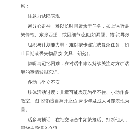
察：
注意力缺陷表现
易分心走神：难以长时间聚焦于任务，如上课听讲
繁停笔、东张西望，或因细节疏忽(如漏题、错字)导
组织与计划能力弱：难以按步骤完成复杂任务，如
止日期或丢失物品(如文具、钥匙)。
倾听与记忆困难：在对话中难以持续关注对方讲话
醒的事情转眼忘记。
多动与坐立不安
肢体活动过度：儿童可能表现为坐不住、小动作多
教室、图书馆)擅自离开座位;青少年及成人可能表现
量。
话多与插话：在社交场合中频繁抢话、打断他人，
围绕主题深入交流。