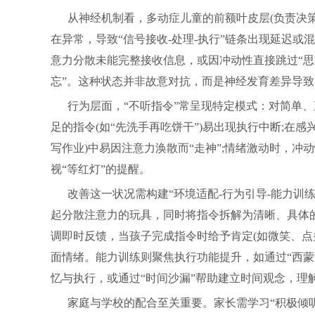
从神经机制看，多动症儿童的前额叶皮层(负责决策
在异常，导致“信号接收-处理-执行”链条出现延迟或
意力分散未能完整接收信息，或因冲动性直接跳过“思
忘”。这种状态并非故意对抗，而是神经发育差异导
行为层面，“不听指令”常呈现特定模式：对简单、
足的指令(如“先洗手再吃饼干”)易出现执行中断;在感
写作业)中易因注意力涣散而“走神”;情绪激动时，
视“等红灯”的提醒。
改善这一状况需构建“环境适配-行为引导-能力训
起分散注意力的玩具，同时将指令拆解为清晰、具体的
调即时反馈，当孩子完成指令时给予肯定(如微笑、点
面情绪。能力训练则聚焦执行功能提升，如通过“西蒙
忆与执行，或通过“时间沙漏”帮助建立时间观念，理解
家庭与学校的配合至关重要。家长需学习“积极倾听