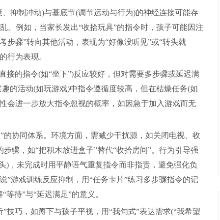
、抑制冲动)与基底节(调节运动与行为)的神经连接可能存
混乱。例如，当家长发出“收拾玩具”的指令时，孩子可能因注
考步骤”转向其他活动，表现为“好像没听见”或“转头就
致的行为表现。
直接的指令(如“坐下”)反应较好，但对需要多步骤或延迟满
兴趣的活动(如玩游戏)中指令遵循度较高，但在枯燥任务(如
冲动性会进一步放大指令忽视的概率，如因急于加入游戏而无
练”的协同体系。环境方面，需减少干扰源，如关闭电视、收
步骤，如“把积木放进盒子”替代“收拾房间”。行为引导强
头)，未完成时用平静语气重复指令而非指责，避免强化负
说”游戏训练反应抑制，用“任务卡片”练习多步骤指令的记
“等待”与“延迟满足”的意义。
”技巧，如蹲下与孩子平视，用“我句式”表达需求(“我希望