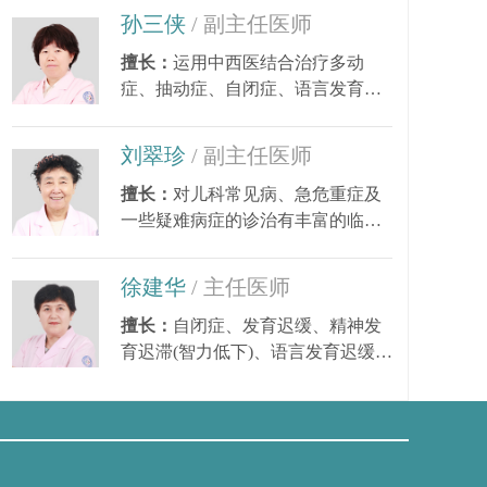
孙三侠
/ 副主任医师
擅长：
运用中西医结合治疗多动
症、抽动症、自闭症、语言发育迟
缓、小儿癫痫、矮小...
刘翠珍
/ 副主任医师
擅长：
对儿科常见病、急危重症及
一些疑难病症的诊治有丰富的临床
经验。尤其对皮肤...
徐建华
/ 主任医师
擅长：
自闭症、发育迟缓、精神发
育迟滞(智力低下)、语言发育迟缓、
素
语言障碍、多动症...