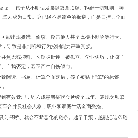
级版"。孩子从不听话发展到故意顶嘴、拒绝一切规则、频
、骂人成为日常。这已经不是简单的叛逆，而是自控力全面
子可能出现撒谎、偷窃、攻击他人甚至虐待小动物等行为。
后，导致是非判断和行为控制能力严重受损。
合并焦虑或抑郁。长期被批评、被孤立、学业失败，让孩子
低落、自我否定，甚至产生自伤倾向。
致阅读、书写、计算全面落后，孩子被贴上"笨"的标签。
立。
得到有效管理，约六成患者症状会延续至成年。表现为频繁
甚至合并反社会人格，职业和家庭生活全面受挫。
不及时截断、就会不断恶化的链条。越早干预，越能把这条链