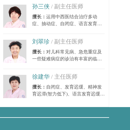
孙三侠
/ 副主任医师
升
擅长：
运用中西医结合治疗多动
症、抽动症、自闭症、语言发育迟
缓、小儿癫痫、矮小...
刘翠珍
/ 副主任医师
擅长：
对儿科常见病、急危重症及
一些疑难病症的诊治有丰富的临床
经验。尤其对皮肤...
徐建华
/ 主任医师
擅长：
自闭症、发育迟缓、精神发
育迟滞(智力低下)、语言发育迟缓、
语言障碍、多动症...