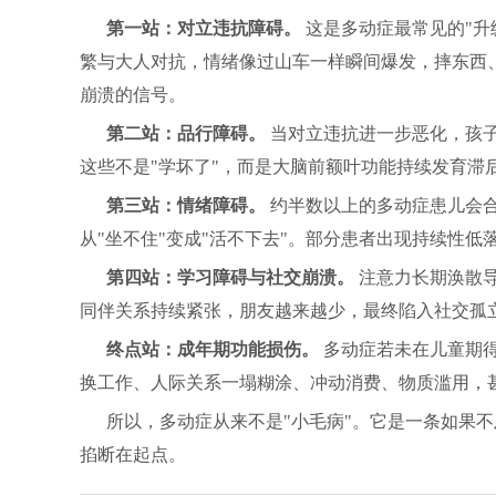
第一站：对立违抗障碍。
这是多动症最常见的"升
繁与大人对抗，情绪像过山车一样瞬间爆发，摔东西
崩溃的信号。
第二站：品行障碍。
当对立违抗进一步恶化，孩
这些不是"学坏了"，而是大脑前额叶功能持续发育滞
第三站：情绪障碍。
约半数以上的多动症患儿会
从"坐不住"变成"活不下去"。部分患者出现持续性
第四站：学习障碍与社交崩溃。
注意力长期涣散导
同伴关系持续紧张，朋友越来越少，最终陷入社交孤
终点站：成年期功能损伤。
多动症若未在儿童期
换工作、人际关系一塌糊涂、冲动消费、物质滥用，
所以，多动症从来不是"小毛病"。它是一条如果
掐断在起点。