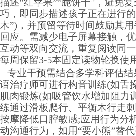
描述“红苹果”“脆饼干”，避免
巧，即同步描述孩子正在进行的
木”)，并预留等待时间鼓励其
回应。需减少电子屏幕接触，优
互动等双向交流，重复阅读同一
每周保留3-5本固定读物轮换使
专业干预需结合多学科评估结
语治疗师可进行构音训练(如舌
肌肉锻炼(如吸管饮水增加阻力训
练通过滑板爬行、平衡木行走刺
按摩降低口腔敏感;应用行为分
动沟通行为，如用“要小熊”替