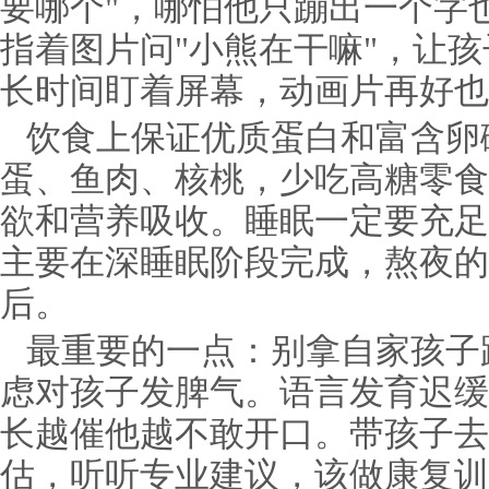
要哪个"，哪怕他只蹦出一个字
指着图片问"小熊在干嘛"，让
长时间盯着屏幕，动画片再好也
饮食上保证优质蛋白和富含卵
蛋、鱼肉、核桃，少吃高糖零食
欲和营养吸收。睡眠一定要充足
主要在深睡眠阶段完成，熬夜的
后。
最重要的一点：别拿自家孩子
虑对孩子发脾气。语言发育迟缓
长越催他越不敢开口。带孩子去
估，听听专业建议，该做康复训