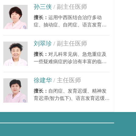
孙三侠
/ 副主任医师
擅长：
运用中西医结合治疗多动
症、抽动症、自闭症、语言发育迟
的
缓、小儿癫痫、矮小...
刘翠珍
/ 副主任医师
擅长：
对儿科常见病、急危重症及
一些疑难病症的诊治有丰富的临床
经验。尤其对皮肤...
徐建华
/ 主任医师
擅长：
自闭症、发育迟缓、精神发
育迟滞(智力低下)、语言发育迟缓、
语言障碍、多动症...