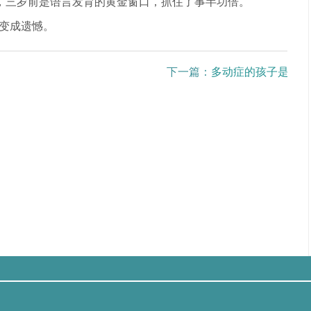
，三岁前是语言发育的黄金窗口，抓住了事半功倍。
"变成遗憾。
下一篇：
多动症的孩子是啥样