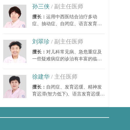
孙三侠
/ 副主任医师
擅长：
运用中西医结合治疗多动
症、抽动症、自闭症、语言发育迟
缓、小儿癫痫、矮小...
则
刘翠珍
/ 副主任医师
擅长：
对儿科常见病、急危重症及
一些疑难病症的诊治有丰富的临床
经验。尤其对皮肤...
徐建华
/ 主任医师
擅长：
自闭症、发育迟缓、精神发
育迟滞(智力低下)、语言发育迟缓、
语言障碍、多动症...