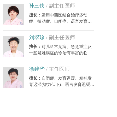
孙三侠
/ 副主任医师
擅长：
运用中西医结合治疗多动
症、抽动症、自闭症、语言发育迟
缓、小儿癫痫、矮小...
刘翠珍
/ 副主任医师
擅长：
对儿科常见病、急危重症及
一些疑难病症的诊治有丰富的临床
经验。尤其对皮肤...
徐建华
/ 主任医师
擅长：
自闭症、发育迟缓、精神发
育迟滞(智力低下)、语言发育迟缓、
语言障碍、多动症...