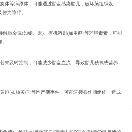
旋体等病原体，可能通过胎盘感染胎儿，破坏脑组织发
及智力障碍。
接触重金属(如铅、汞)、有机溶剂(如甲醛)等环境毒素，可能
缓。
若未及时控制，可能减少胎盘血流，导致胎儿缺氧或营养
黄疸(如核黄疸)等围产期事件，可能直接损伤脑组织，造成
合成)、铁缺乏(导致贫血)或维生素D缺乏(影响骨骼与神经