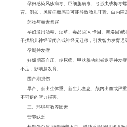
孕妇感染风疹病毒、巨细胞病毒、弓形虫或梅毒螺
育。例如，风疹病毒感染可能导致胎儿耳聋、白内障
药物与毒素暴露
孕妇滥用酒精、烟草、毒品(如可卡因、海洛因)或
干扰胎儿神经管闭合或神经元迁移，引发智力发育迟
孕期并发症
妊娠期高血压、糖尿病、甲状腺功能减退等并发症
不足，影响脑发育。
围产期损伤
早产、低出生体重、新生儿窒息、颅内出血或严重
不可逆的智力损害。
三、环境与教养因素
营养缺乏
长期蛋白质-能量营养不良、碘缺乏(影响甲状腺激素