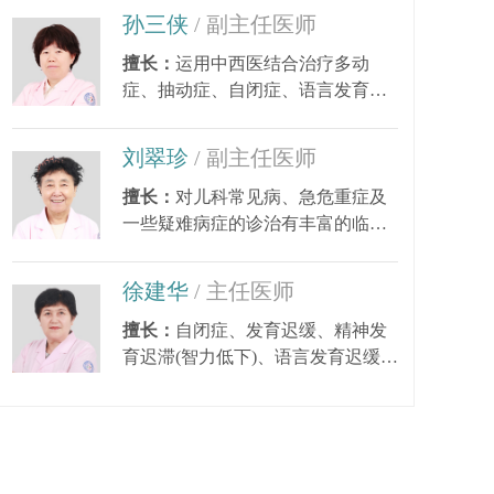
孙三侠
/ 副主任医师
擅长：
运用中西医结合治疗多动
症、抽动症、自闭症、语言发育迟
缓、小儿癫痫、矮小...
刘翠珍
/ 副主任医师
擅长：
对儿科常见病、急危重症及
一些疑难病症的诊治有丰富的临床
经验。尤其对皮肤...
徐建华
/ 主任医师
擅长：
自闭症、发育迟缓、精神发
育迟滞(智力低下)、语言发育迟缓、
语言障碍、多动症...