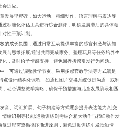
社会适应。
童发展里程碑，如大运动、精细动作、语言理解与表达等
通过标准化评估工具进行综合测评，明确发展滞后的具体领
针对性干预计划。
极的成长氛围，通过日常互动提供丰富的感官刺激与认知
发展与思维拓展;通过共同完成家务、整理玩具等任务培养生
变化，及时给予情感支持，避免因挫折感引发行为问题。
中，可通过调整教学节奏、采用多感官教学法等方式满足
力特点设计结构化课程，如通过图片交换系统促进沟通，或利
果，动态调整教学策略，确保干预措施与儿童发展阶段相匹
发音、词汇扩展、句子构建等方式逐步提升表达能力;社交
、情绪识别等技能;运动训练则需结合粗大动作与精细动作发
康复过程需遵循循序渐进原则，避免过度训练引发抵触情