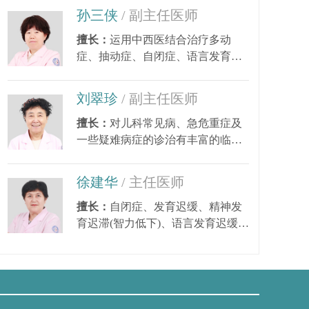
孙三侠
/ 副主任医师
擅长：
运用中西医结合治疗多动
症、抽动症、自闭症、语言发育迟
缓、小儿癫痫、矮小...
刘翠珍
/ 副主任医师
擅长：
对儿科常见病、急危重症及
一些疑难病症的诊治有丰富的临床
经验。尤其对皮肤...
徐建华
/ 主任医师
擅长：
自闭症、发育迟缓、精神发
育迟滞(智力低下)、语言发育迟缓、
语言障碍、多动症...
因