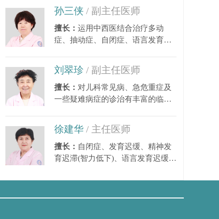
节
孙三侠
/ 副主任医师
擅长：
运用中西医结合治疗多动
症、抽动症、自闭症、语言发育迟
缓、小儿癫痫、矮小...
刘翠珍
/ 副主任医师
擅长：
对儿科常见病、急危重症及
一些疑难病症的诊治有丰富的临床
经验。尤其对皮肤...
徐建华
/ 主任医师
擅长：
自闭症、发育迟缓、精神发
育迟滞(智力低下)、语言发育迟缓、
语言障碍、多动症...