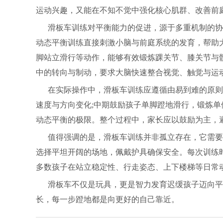
运动兴趣，又能在不知不觉中强化核心肌群、改善前
滑板车训练对平衡能力的促进，源于多重机制的协
动态平衡训练直接刺激小脑与前庭系统的发育，帮助
脚站立滑行等动作，能够有效锻炼踝关节、膝关节与
中的转向与制动，要求大脑快速整合视觉、触觉与运
在实际操作中，滑板车训练应遵循由易到难的原则
速度与方向变化;中期鼓励孩子单脚蹬地滑行，锻炼单
动态平衡的极限。整个过程中，家长应以鼓励为主，
值得强调的是，滑板车训练并非孤立存在，它需要
选择平坦开阔的场地，佩戴护具确保安全。每次训练
多数孩子在站立稳定性、行走姿态、上下楼梯等日常
滑板车不仅是玩具，更是智力发育迟缓孩子迈向平
长，每一步蹬地都是向更好的自己靠近。