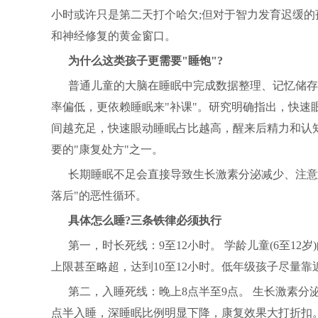
小时或许只是第二天打个哈欠;但对于智力发育迟缓
和神经修复的黄金窗口。
为什么这类孩子更需要"睡饱"?
普通儿童的大脑在睡眠中完成数据整理、记忆储存
率偏低，更依赖睡眠来"补课"。研究明确指出，快速
间越充足，快速眼动睡眠占比越高，醒来后精力和认
要的"康复处方"之一。
长期睡眠不足会直接导致生长激素分泌减少、注意
落后"的恶性循环。
具体怎么睡?三条铁律必须执行
第一，时长死线：9至12小时。 学龄儿童(6至12
上限甚至略超，达到10至12小时。低年级孩子尽量靠近
第二，入睡死线：晚上8点半至9点。 生长激素分
点半入睡，深睡眠比例明显下降，康复效果大打折扣