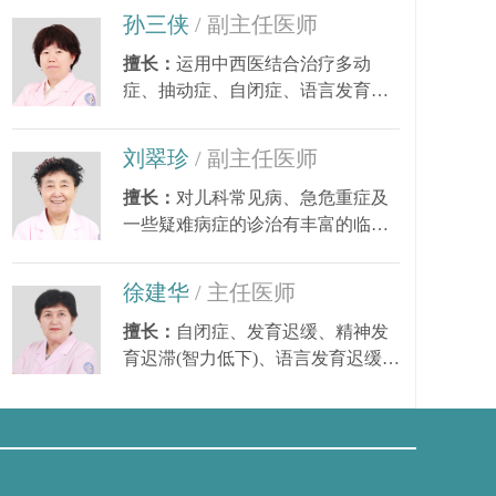
孙三侠
/ 副主任医师
擅长：
运用中西医结合治疗多动
症、抽动症、自闭症、语言发育迟
缓、小儿癫痫、矮小...
刘翠珍
/ 副主任医师
擅长：
对儿科常见病、急危重症及
一些疑难病症的诊治有丰富的临床
经验。尤其对皮肤...
徐建华
/ 主任医师
响
擅长：
自闭症、发育迟缓、精神发
育迟滞(智力低下)、语言发育迟缓、
语言障碍、多动症...