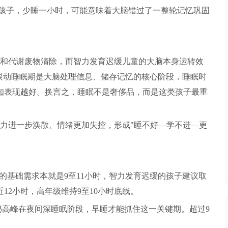
的孩子，少睡一小时，可能意味着大脑错过了一整轮记忆巩固
和代谢废物清除，而智力发育迟缓儿童的大脑本身运转效
眼动睡眠期是大脑处理信息、储存记忆的核心阶段，睡眠时
知表现越好。换言之，睡眠不是奢侈品，而是这类孩子最重
力进一步涣散、情绪更加失控，形成"睡不好—学不进—更
岁)的基础需求本就是9至11小时，智力发育迟缓的孩子建议取
12小时，高年级维持9至10小时底线。
泌高峰在夜间深睡眠阶段，早睡才能抓住这一关键期。超过9
。