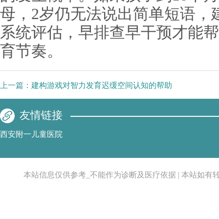
母，2岁仍无法说出简单短语，
系统评估，早排查早干预才能帮
育节奏。
上一篇：
建构游戏对智力发育迟缓空间认知的帮助
友情链接
西安附一儿童医院
本站信息仅供参考_不能作为诊断及医疗依据 | 本站如