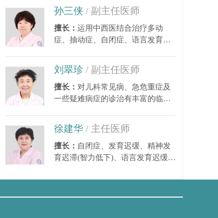
孙三侠
/ 副主任医师
擅长：
运用中西医结合治疗多动
症、抽动症、自闭症、语言发育迟
缓、小儿癫痫、矮小...
刘翠珍
/ 副主任医师
擅长：
对儿科常见病、急危重症及
一些疑难病症的诊治有丰富的临床
经验。尤其对皮肤...
徐建华
/ 主任医师
擅长：
自闭症、发育迟缓、精神发
育迟滞(智力低下)、语言发育迟缓、
语言障碍、多动症...